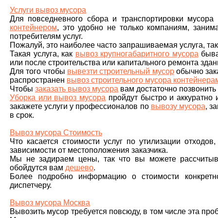
Услуги вывоз мусора
Для повседневного сбора и транспортировки мусора 
контейнером
, это удобно не только компаниям, зани
потребителям услуг.
Пожалуй, это наиболее часто запрашиваемая услуга, та
Такая услуга, как
вывоз крупногабаритного мусора
быва
или после строительства или капитального ремонта здан
Для того чтобы
вывезти строительный мусор
обычно зак
распространен
вывоз строительного мусора контейнера
Чтобы
заказать вывоз мусора
вам достаточно позвонить 
Уборка или вывоз мусора
пройдут быстро и аккуратно 
закажете услуги у профессионалов по
вывозу мусора
, з
в срок.
Вывоз мусора Стоимость
Что касается стоимости услуг по утилизации отходов
зависимости от местоположения заказчика.
Мы не задираем цены, так что вы можете рассчитыва
обойдутся вам
дешево
.
Более подробно информацию о стоимости конкретно
диспетчеру.
Вывоз мусора Москва
Вывозить мусор требуется повсюду, в том числе эта пробл