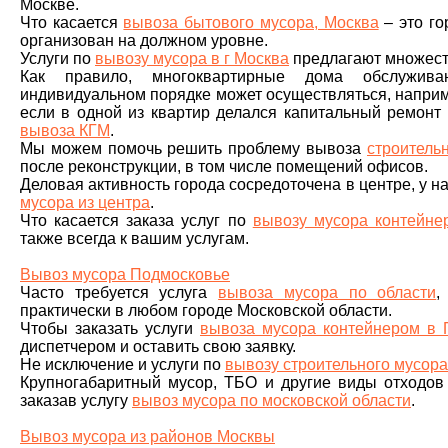
Москве.
Что касается
вывоза бытового мусора, Москва
– это го
организован на должном уровне.
Услуги по
вывозу мусора в г Москва
предлагают множест
Как правило, многоквартирные дома обслужива
индивидуальном порядке может осуществляться, напри
если в одной из квартир делался капитальный ремонт
вывоза КГМ
.
Мы можем помочь решить проблему вывоза
строитель
после реконструкции, в том числе помещений офисов.
Деловая активность города сосредоточена в центре, у на
мусора из центра
.
Что касается заказа услуг по
вывозу мусора контейне
также всегда к вашим услугам.
Вывоз мусора Подмосковье
Часто требуется услуга
вывоза мусора по области
,
практически в любом городе Московской области.
Чтобы заказать услуги
вывоза мусора контейнером в 
диспетчером и оставить свою заявку.
Не исключение и услуги по
вывозу строительного мусор
Крупногабаритный мусор, ТБО и другие виды отходов
заказав услугу
вывоз мусора по московской области
.
Вывоз мусора из районов Москвы